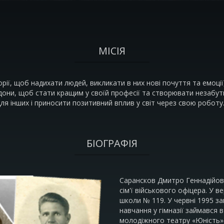
МІСІЯ
орії, щоб надихати людей, викликати в них нові почуття та емоції
они, щоб стати кращим у своїй професії та створювати незабутн
ля інших і приносити позитивний вплив у світ через свою роботу
БІОГРАФІЯ
Сарансков Дмитро Геннадійови
сім'ї військового офіцера. У в
школи № 119. У червні 1995 за
навчання у гімназії займався в
молодіжного театру «Юність».