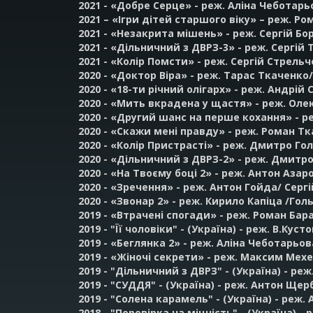
2021 - «Добре Серце» - реж. Аліна Чеботарьо
2021 – «Ігри дітей старшого віку» – реж. Р
2021 - «Незакрита мішень» - реж. Сергій Бо
2021 - «Дільничний з ДВРЗ-3» - реж. Сергій
2021 - «Колір Помсти» - реж. Сергій Стрельче
2020 - «Доктор Віра» - реж. Тарас Ткаченко
2020 - «18-ти річний олігарх» - реж. Андрій С
2020 - «Мить вкрадена у щастя» - реж. Олек
2020 - «Другий шанс на перше кохання» - р
2020 - «Скажи мені правду» - реж. Роман Ткач
2020 - «Колір Пристрасті» - реж. Дмитро Гол
2020 - «Дільничний з ДВРЗ-2» - реж. Дмитр
2020 - «На Твоєму боці 2» - реж. Антон Азаро
2020 - «Зречення» - реж. Антон Гойда/ Серг
2020 - «Звонар 2» - реж. Кирило Капіца /Голь
2019 - «Втрачені спогади» - реж. Роман Бара
2019 - "Її чоловіки" - (Україна) - реж. В.Ку
2019 - «Беглянка 2» - реж. Аліна Чеботарьов
2019 - «Жіночі секрети» - реж. Максим Мехед
2019 - "Дільничний з ДВРЗ" - (Україна) - реж
2019 - "СУДДЯ" - (Україна) - реж. Антон Щерб
2019 - "Солена карамель" - (Україна) - реж. 
2018 - "Перевірка на міцність" - (Україна) -