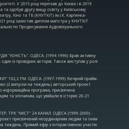
итеті. У 2015 році переїхав до Києва і в 2019
а та здобув другу вищу освіту у Київському
тру, Кіно та ТБ (КНУТКіТ) ім.І.К. Карпенка-
021 році захистив диплом магістра у КНУТКіТ
ціальністю Продюсування Аудіовізуального
ДІЯ "ЮНІСТЬ". ОДЕСА. (1994-1996) Брав активну
 один із провідних акторів. Також виступав у ролі
Л" 102,2 FM. ОДЕСА. (1997-1999) Вечірній прайм-
ово (2 випуски на тиждень) авторський проект
ьо-інформаційна програма, присвячена
цям та злочинам, що увійшли в історію 20-21
Р. ТРК "МІСТ" 24 КАНАЛ. ОДЕСА (1999-2000) -
 Проект присвячений неординарним людям та їхнім
 на тиждень. Прямий ефір з інтерактивною участю