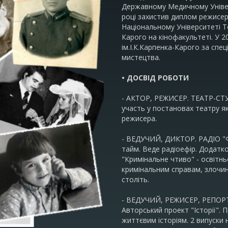
Державному Медичному Універс
році захистив диплом режисер
Національному Університеті Теа
Карого на кінофакультеті. У 2
ім.І.К.Карпенка-Карого за спе
мистецтва.
• ДОСВІД РОБОТИ
- АКТОР, РЕЖИСЕР. ТЕАТР-СТУ
участь у постановах театру як
режисера.
- ВЕДУЧИЙ, ДИКТОР. РАДІО "ФІ
тайм. Веде радіоефір. Додатк
"Кримінальне чтиво" - освітн
кримінальним справам, злочин
століть.
- ВЕДУЧИЙ, РЕЖИСЕР, РЕПОРТЕ
Авторський проект "Історії".
життєвим історіям. 2 випуски