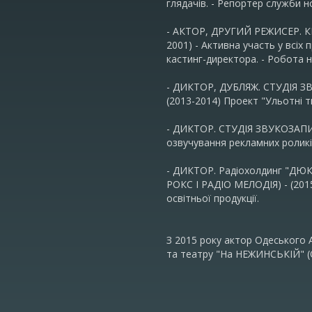
глядачів. - Репортер служби 
- АКТОР, ДРУГИЙ РЕЖИСЕР. К
2001) - Активна участь у всіх
кастинг-директора. - Робота н
- ДИКТОР, ДУБЛЯЖ. СТУДІЯ З
(2013-2014) Проект "Ульотні 
- ДИКТОР. СТУДІЯ ЗВУКОЗАПИС
озвучування рекламних роликі
- ДИКТОР. Радіохолдинг "ДЮК
РОКС І РАДІО МЕЛОДІЯ) - (201
освітньої продукції.
З 2015 року актор Одеського
та театру "На НЕЖИНСЬКІЙ" (