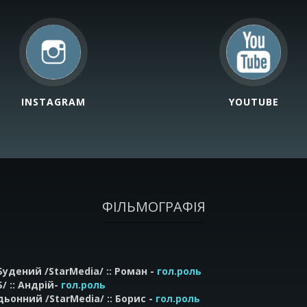
INSTAGRAM
YOUTUBE
ФІЛЬМОГРАФІЯ
Будений /StarMedia/ :: Роман -
гол.роль
/ :: Андрій-
гол.роль
дьонний /StarMedia/ :: Борис -
гол.роль