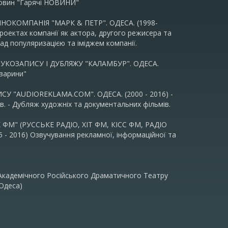
новин "Гарячі НОВИНИ"
ІНОКОМПАНІЯ "МАРК & ПЕТР". ОДЕСА. (1998-
 проектах компанії як актора, другого режисера та
ад популяризацією та іміджем компанії.
ВУКОЗАПИСУ І ДУБЛЯЖУ "КАЛАМБУР". ОДЕСА.
тварини"
У "AUDIOREKLAMA.COM". ОДЕСА. (2000 - 2016) -
в. - Дубляж художніх та документальних фільмів.
 ФМ" (РУССЬКЕ РАДІО, ХІТ ФМ, КІСС ФМ, РАДІО
5 - 2016) Озвучування рекламної, інформаційної та
 Академічного Російського Драматичного Театру
Одеса)