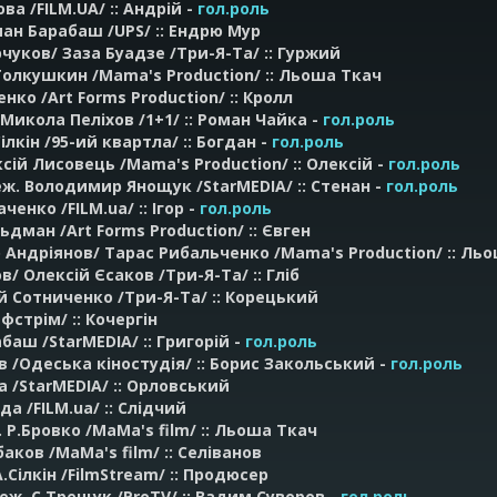
ва /FILM.UA/ :: Андрій -
гол.роль
оман Барабаш /UPS/ :: Ендрю Мур
рчуков/ Заза Буадзе /Три-Я-Та/ :: Гуржий
 Толкушкин /Mama's Production/ :: Льоша Ткач
нко /Art Forms Production/ :: Кролл
/Микола Пеліхов /1+1/ :: Роман Чайка -
гол.роль
ілкін /95-ий квартла/ :: Богдан -
гол.роль
сій Лисовець /Mama's Production/ :: Олексій -
гол.роль
еж. Володимир Янощук /StarMEDIA/ :: Стенан -
гол.роль
енко /FILM.ua/ :: Ігор -
гол.роль
ьдман /Art Forms Production/ :: Євген
о Андріянов/ Тарас Рибальченко /Mama's Production/ :: Ль
в/ Олексій Єсаков /Три-Я-Та/ :: Гліб
ій Сотниченко /Три-Я-Та/ :: Корецький
фстрім/ :: Кочергін
баш /StarMEDIA/ :: Григорій -
гол.роль
стов /Одеська кіностудія/ :: Борис Закольський -
гол.роль
а /StarMEDIA/ :: Орловський
а /FILM.ua/ :: Слідчий
. Р.Бровко /MaMa's film/ :: Льоша Ткач
аков /MaMa's film/ :: Селіванов
А.Сілкін /FilmStream/ :: Продюсер
 реж. С.Трещук /ProTV/ :: Вадим Суворов -
гол.роль