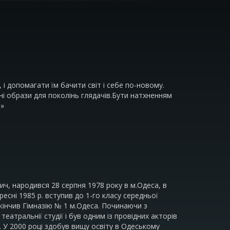
, і допомагати їм бачити світ і себе по-новому.
і образи для поколінь глядачів.Бути натхненням
.»
ч, народився 28 серпня 1978 року в м.Одеса, в
ересні 1985 р. вступив до 1-го класу середньої
кінчив Гімназію № 1 м.Одеса. Починаючи з
 театральнії студії і був одним із провідних акторів
 У 2000 році здобув вищу освіту в Одеському