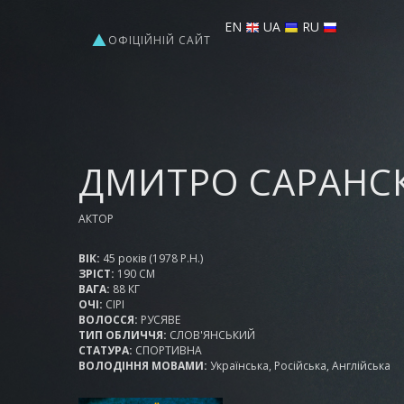
EN
UA
RU
ОФІЦІЙНІЙ САЙТ
ДМИТРО САРАНС
АКТОР
ВІК:
45 рокiв (1978 Р.Н.)
ЗРІСТ:
190 СМ
ВАГА:
88 КГ
ОЧІ:
СІРІ
ВОЛОССЯ:
РУСЯВЕ
ТИП ОБЛИЧЧЯ:
СЛОВ'ЯНСЬКИЙ
СТАТУРА:
СПОРТИВНА
ВОЛОДІННЯ МОВАМИ:
Українська, Російська, Англійська